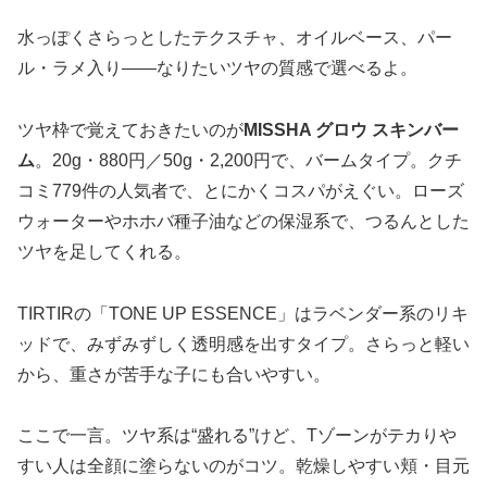
水っぽくさらっとしたテクスチャ、オイルベース、パー
ル・ラメ入り——なりたいツヤの質感で選べるよ。
ツヤ枠で覚えておきたいのが
MISSHA グロウ スキンバー
ム
。20g・880円／50g・2,200円で、バームタイプ。クチ
コミ779件の人気者で、とにかくコスパがえぐい。ローズ
ウォーターやホホバ種子油などの保湿系で、つるんとした
ツヤを足してくれる。
TIRTIRの「TONE UP ESSENCE」はラベンダー系のリキ
ッドで、みずみずしく透明感を出すタイプ。さらっと軽い
から、重さが苦手な子にも合いやすい。
ここで一言。ツヤ系は“盛れる”けど、Tゾーンがテカりや
すい人は全顔に塗らないのがコツ。乾燥しやすい頬・目元