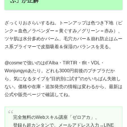
ぶ」が正解
ざっくりおさらいするね。トーンアップは色つき下地（ピ
ンク＝血色／ラベンダー＝黄ぐすみ／グリーン＝赤み）、
ツヤ肌は水分多めかバーム、毛穴カバー＆崩れ防止はムー
ス系プライマーで皮脂吸着＆保湿のバランスを見る。
@cosmeで強いのはd’Alba・TIRTIR・tfit・VDL・
Wonjungyoあたり。どれも3000円前後のプチプラだか
ら、気になるタイプを“目的別に試す”のがいちばん失敗し
ない。価格や在庫・追加発売の情報は変わるから、最新は
公式や販売ページで確認してね。
完全無料のWebスキル講座「ゼロアカ」、
登録も超カンタンで、メールアドレス入力→LINE