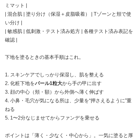
ミマット |
| 混合肌 | 塗り分け（保湿＋皮脂吸着） | Tゾーンと頬で使
い分け |
| 敏感肌 | 低刺激・テスト済み処方 | 各種テスト済み表記を
確認 |
下地を塗るときの基本手順はこれ。
1. スキンケアでしっかり保湿し、肌を整える
2. 化粧下地を
パール1粒大
から手の甲に出す
3. 顔の中心（頬・額）から外側へ薄く伸ばす
4. 小鼻・毛穴が気になる所は、少量を“押さえるように”重
ねる
5. 1〜2分なじませてからファンデを乗せる
ポイントは「薄く・少なく・中心から」。一気に塗ると厚