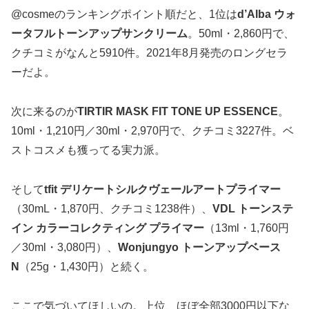
@cosmeのランキングポイント順だと、1位は
d’Alba ウォ
ータフルトーンアップサンクリーム
。50ml・2,860円で、
クチコミがなんと5910件。2021年8月発売のロングセラ
ーだよ。
次に来るのが
TIRTIR MASK FIT TONE UP ESSENCE
。
10ml・1,210円／30ml・2,970円で、クチコミ3227件。ベ
ストコスメも獲ってる実力派。
そして
tfit デリケートシルクヴェールアートプライマー
（30mL・1,870円、クチコミ1238件）、
VDL トーンステ
イン カラーコレクティング プライマー
（13ml・1,760円
／30ml・3,080円）、
Wonjungyo トーンアップベース
N
（25g・1,430円）と続く。
ここで気づいてほしいの。上位、ほぼ全部3000円以下な