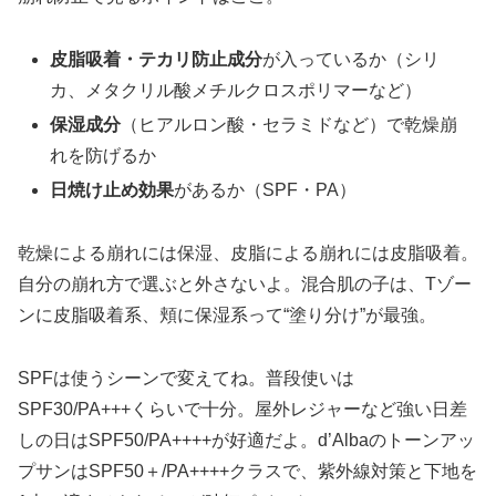
皮脂吸着・テカリ防止成分
が入っているか（シリ
カ、メタクリル酸メチルクロスポリマーなど）
保湿成分
（ヒアルロン酸・セラミドなど）で乾燥崩
れを防げるか
日焼け止め効果
があるか（SPF・PA）
乾燥による崩れには保湿、皮脂による崩れには皮脂吸着。
自分の崩れ方で選ぶと外さないよ。混合肌の子は、Tゾー
ンに皮脂吸着系、頬に保湿系って“塗り分け”が最強。
SPFは使うシーンで変えてね。普段使いは
SPF30/PA+++くらいで十分。屋外レジャーなど強い日差
しの日はSPF50/PA++++が好適だよ。d’Albaのトーンアッ
プサンはSPF50＋/PA++++クラスで、紫外線対策と下地を